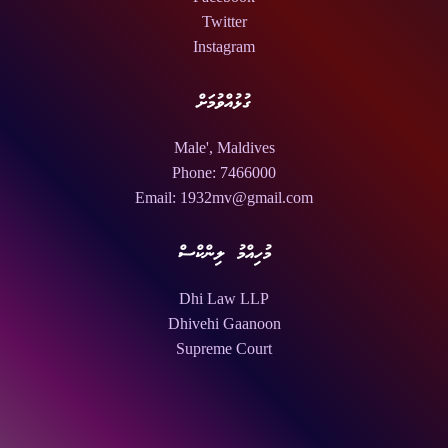
Twitter
Instagram
ގުޅުއްވުމަށް
Male', Maldives
Phone: 7466000
Email: 1932mv@gmail.com
މުހިއްމު ލިންކްސް
Dhi Law LLP
Dhivehi Gaanoon
Supreme Court