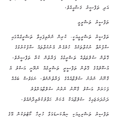
އަދި ތަފްސީރު ޤަޟާއީއެވެ.
ތަފްސީރު ތަޝްރީޢީ
ތަފްސީރު ތަޝްރީޢީއަކީ، ކުރިން ނެރެވިފައިވާ ތަޝްރީޢެއްގައި
ސާފުނުވާ ނުކުތާތަކެއް ހުރެގެން އެނުކުތާތައް ސާފުކުރުމުގެ
ގޮތުން ސުލްޠަތުއް ތަޝްރީޢުގެ ފަރާތުން ކުރާ ތަފްސީރެވެ.
އުސޫލެއްގެ ގޮތުން ތަފްސީރީ ތަޝްރީޢެއް ނެރޭނީ އަސްލު އެ
ޤާނޫނު ނެރުނު ސުލްޠާއެއްގެ ފަރާތުންނެވެ. ނަމަވެސް ބައެއް
ފަހަރަށް އަސްލު ޤާނޫނު ނެރުނު ސުލްޠާއަށްވުރެ
ދަށުދަރަޖައިގެ ސުލްޠާއަކާ އެކަން ޙަވާލުކުރެވިދާނެއެވެ.
ތަފްސީރު ތަޝްރީޢީއަކީ ނިޔާކަނޑައަޅާ ހުރިހާ ކޯޓުތަކުން އޭގެ