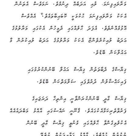
މަރާލައިފިނަމަ، ލުއި އަދަބެއް ދިނުމެވެ. ނަމަވެސް އެތަނުން
އެކަކު މަރާލައިފިނަމަ ޙުކުމަކީ ކޮބައިބާވައެވެ؟ އެއްވެސް
އޮޅުމެއްނެތެވެ. އެފަދަ ޙާލެއްގައި ދެމީހުން އެކުގައި މަރާލުމުގެ
އަދަބު ލުއިކުރެވެންޏާ އެކަކު މަރާލުމުގެ އަދަބު ލުއިކުރުން މާ
އައުލާކަން ބޮޑެވެ.
ޤިޔާސްގެ ދެބާވަތުން ޤިޔާސް އައުލާ ބޭނުންކުރުމުގައި
ފައިކައްސާލުން ދުރުވެފައި ސަލާމަތްކަން ބޮޑެވެ.
ޤިޔާސް ޢާދީ ބޭނުންކުރަންވާނީ އިންތިހާ ދަރަޖައިގެ
ފަރުވާތެރިކަމާއެކުގައެވެ. ޤާނޫނީ ނައްސުގައި އާއްމު މަބްދައުއެއް
އެކުލެވިގެންވާ ޙާލެއްގައި މެނުވީ ޤިޔާސް ޢާދީ ބޭނުން
ނުކުރުން ހުއްޓެވެ. ޢާއްމު ގަވާއިދަކުން ކުރެވޭ