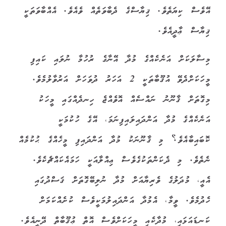
އޭވެސް ކިޔަތެވެ. ޤިޔާސްގެ ދެބާވަތެއް ވެއެވެ. އެއްބާވަތަކީ
ޤިޔާސް ޢާދީއެވެ.
މިސާލަކަށް އަނެކެއްގެ މުދާ އޭނާގެ ރުހުމާ ނުލައި ކައިފި
މީހަކަށްދެވޭ އުޤޫބާތަކީ 2 އަހަރު ދުވަހަށް އަރުވާލުމެވެ.
މިގޮތަށް ޤާނޫނު ނައްސެއް އޮވެއްޖެ ހިނދެއްގައި މީހަކު
އަނެކެއްގެ މުދާ އަންދައިލައިފިނަމަ، އޭގެ ހުކުމަކީ
ކޮބައިބާއެވެ؟ މި ޤާނޫނަކު މުދާ އަންދައިފި މީހެއްގެ ޙުކުމެއް
ނެތެވެ. މި ދެކަންތަކުގެވެސް ޢިއްލާއަކީ ހަމައެކައްޗެކެވެ.
އެއީ، މުދަލުގެ ވެރިޔާއަށް މުދާ ނުލިބޭގޮތަށް ޤަސްދުގައި
ހެދުމެވެ. ވީމާ، އެމުދާ އަންދައިލުމަކީވެސް ކުށެއްކަމަށް
ކަނޑައަޅައި، މުދާކެއި މީހަކަށްވެސް އޮތް ޢުޤޫބާތް ދޭނީއެވެ.