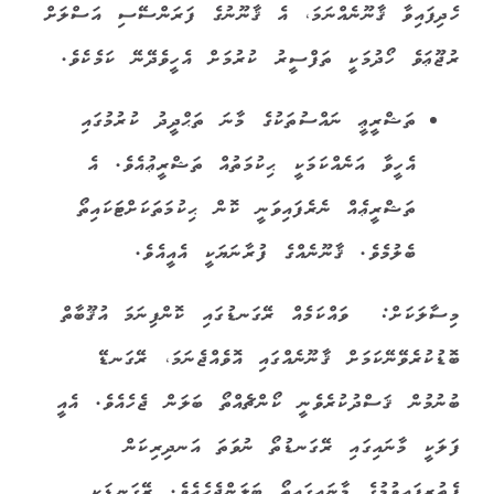
ހެދިފައިވާ ޤާނޫނެއްނަމަ، އެ ޤާނޫނުގެ ފަރަންސޭސި އަސްލަށް
ރުޖޫޢަވެ ހޯދުމަކީ ތަފްސީރު ކުރުމަށް އެހީވެދޭނޭ ކަމެކެވެ.
ތަޝްރީޢީ ނައްސުތަކުގެ މާނަ ތަޙްދީދު ކުރުމުގައި
އެހީވާ އަނެއްކަމަކީ ޙިކުމަތުއް ތަޝްރީޢުއެވެ. އެ
ތަޝްރީޢެއް ނެރެފައިވަނީ ކޮން ޙިކުމަތަކަށްޓަކައިތޯ
ބެލުމެވެ. ޤާނޫނެއްގެ ފުރާނަޔަކީ އެއީއެވެ.
މިސާލަކަށް:
ވައްކަމެއް ރޭގަނޑުގައި ކޮންފިނަމަ އުޤޫބާތް
ބޮޑުކުރެވޭނޭކަމަށް ޤާނޫނެއްގައި އޮވެއްޖެނަމަ، ރޭގަނޑޭ
ބުނުމުން ޤަސްދުކުރެވެނީ ކޯންޗެއްތޯ ބަލަން ޖެހެއެވެ. އެއީ
ފަލަކީ މާނައިގައި ރޭގަނޑުތޯ ނުވަތަ އަނދިރިކަން
ފެތުރިފައިވުމުގެ މާނައިގައިތޯ ބަލަންޖެހެއެވެ. ރޭގަނޑަކީ