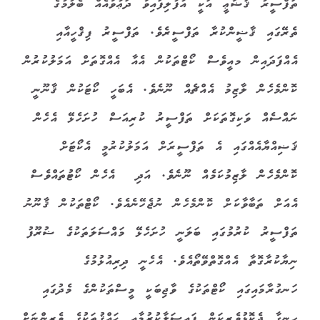
ތަފްސީރު ޤަޟާޢީ އަކީ އުފުލިފައިވާ ދަޢުވާއެއް ބެލުމުގެ
ތެރޭގައި ޤާޟީންކުރާ ތަފްސީރެވެ. ތަފްސީރު ފިޤްހީއާއި
އެއްފަދައިން މއީވެސް ކޯޓްތަކުން އެއާ އެއްގޮތަށް އަމަލުކުރުން
ކޮންމެހެން ލާޒިމު އެއްޗެއް ނޫނެވެ. އެބަހީ ކޯޓަކުން ޤާނޫނީ
ނައްސެއް ވަކިގޮތަކަށް ތަފްސީރު ކުރިއަސް ހުށަހެޅޭ އެހެން
ޤަޟިއްޔާއެއްގައި އެ ތަފްސީރަށް އަމަލުކުރުމީ އެކޯޓަށް
ކޮންމެހެން ލާޒިމުކަމެއް ނޫނެވެ. އަދި
އެހެން ކޯޓުތައްވެސް
އެއަށް ތަބާވާކަށް ކޮންމެހެން ނުޖެހޭނެއެވެ. ކޯޓްތަކުން ޤާނޫނު
ތަފްސީރު ކުރުމުގައި ބަލަނީ ހުށަހެޅޭ މައްސަލަތަކުގެ ޟުރޫފު
ނިޔާކުރާގޮތާ އެއްގޮތްވޭތޯއެވެ. އެހެނީ ދިރިއުޅުމުގެ
ހަނގުރާމައިގައި ކޯޓްތަކުގެ ވާޖިބަކީ މީސްތަކުންގެ މެދުގައި
ހިނގާ ދެކޮޅުވެރިކަން ފައިސަލާކުރުމާއި ޙައްޤުތަކުގެ ވެރީންނަށް