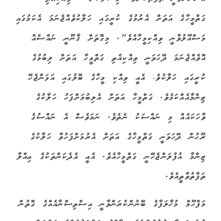
ގަތްމީހާގެ އަތަށް އެރުމުގެ ކުރީގައި ހަލާކުވެއްޖެނަމަ އެކަމުގައި
މަސްއޫލުވާނީ ވިއްކިމީހާއެވެ". މިގޮތަށް ޤާނޫނީ ނައްސެއް
އޮވެއްޖެނަމަ ދޭހަވަނީ ވިއްކިއެތި ގަތްމީހާ އަތަށް ލިބުމުގެ
ކުރީގައި ހަލާކުވެ، އެއީ ވިއްކި މީހާގެ ބޮލުގައި އަޅަންޖެހޭ
ޒިންމާއެއްކަމެވެ. ގަތްމީހާ އަތަށް އެލިބުމަށްފަހު ހަލާކުގެ
ވާހަކައެއް މި ނައްސަކު ނެތެވެ. ނަމަވެސް އެ ނައްސުގެ
ރޫޙުން ދޭހަވަނީ ގަތްމީހާގެ އަތަށް އެރުމަށްފަހުވާ ހަލާކުގެ
ޒިންމާ އުފުލަންޖެހޭނީ ގަތްމީހާއެވެ. އެއީ އެދެކަންތަކުގެ ޢިއްލާ
ތަފާތުވާތީއެވެ.
މަފްހޫމް މުޚާލަފާގެ ބޭނުންކުރަންވާނީ އިސްތިސްނާއެއްގެ ގޮތުން