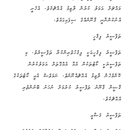
މައްޗަށް އަމަލު ކުރުން ލާޒިމު އެއްޗެކެވެ. އެހެނީ
އެނުކުންނާނީ ޤާނޫނެއްގެ ސިފައިގައެވެ.
ތަފްސީރު ފިޤްހީ
ތަފްސީރު ފިޤުހީއަކީ ފިޤުހުވެރިންކުރާ ތަފްސީރެވެ. މި
ތަފްސީރަކީ ކޯޓުތަކުން އެއާ އެއްގޮތަށް އަމަލުކުރުން
ކޮންމެހެން ލާޒިމު އެއްޗެއްނޫނެވެ. ނަމަވެސް އެއީ ކޯޓުތަކުގެ
ޤާޟީން ޤާނޫނު ތަފްސީރު ކުރުމަށް ނުހަނު ބޭނުންތެރި
އެއްޗެކެވެ.
ތަފްސީރު ޤަޟާޢީ