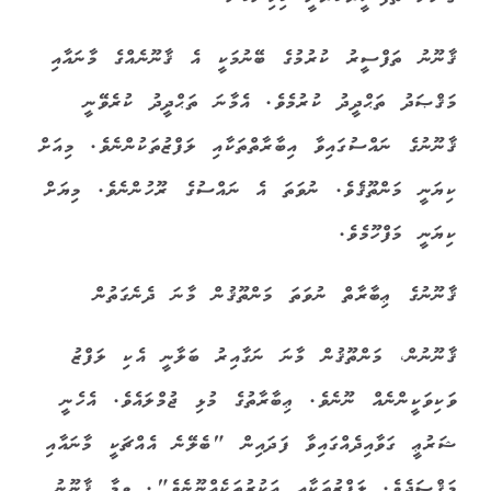
ޤާނޫނު ތަފްސީރު ކުރުމުގެ ބޭނުމަކީ އެ ޤާނޫނެއްގެ މާނައާއި
މަޤްޞަދު ތަޙްދީދު ކުރުމެވެ. އެމާނަ ތަޙްދީދު ކުރެވޭނީ
ޤާނޫނުގެ ނައްސުގައިވާ އިބާރާތްތަކާއި ލަފްޒުތަކުންނެވެ. މިއަށް
ކިޔަނީ މަންތޫޤެވެ. ނުވަތަ އެ ނައްސުގެ ރޫހުންނެވެ. މިޔަށް
ކިޔަނީ މަފްހޫމެވެ.
ޤާނޫނުގެ ޢިބާރާތް ނުވަތަ މަންތޫޤުން މާނަ ދެނެގަތުން
ޤާނޫނުން، މަންތޫޤުން މާނަ ނަގާއިރު ބަލާނީ އެކި ލަފްޒު
ވަކިވަކީންނެއް ނޫނެވެ. ޢިބާރާތުގެ މުޅި ޖުމްލައެވެ. އެހެނީ
ޝަރުޢީ ގަވާއިދެއްގައިވާ ފަދައިން "ބެލޭނެ އެއްޗަކީ މާނައާއި
މަޤްޞަދެވެ. ލަފްޒުތަކާއި އަކުރުތަކެއްނޫނެވެ". ވީމާ ޤާނޫނު