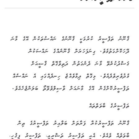
ޤާނޫނު ތަފްސީރު ކުރުމަކީ ޤާނޫނުގެ ނައްސުތަކުން އޭގެ މާނަ
ދޭހަކޮށްގަތުމެވެ. ގިނަފަހަރަށް ޤާނޫނެއްގެ ނައްސަކުން
ޤަސްދުކުރެވޭ މާނަ ދެނެގަތުން ދަތިވާގޮތް ޤާޟީއަށް
މެދުވެރިވެދެއެވެ. މިގޮތް ދިމާވެއްޖެ ހިނދެއްގައި އެ ނައްސެއް
ތަފްސީރުކޮށްގެން އޭގެ މާނައަށް ވާސިލްވެވޭތޯ ބަލަންޖެހެއެވެ.
ތަފްސީރުގެ ބާވަތްތައް
ޤާނޫނު ތަފްސީރުކުރާ ފަރާތަށް ބަލާއިރު ތަފްސީރުގެ ތިން
ބާވަތެއް ވެއެވެ. އެއީ ތަފްސީރު ތަޝްރީޢީ، ތަފްސީރު ފިޤުހީ،