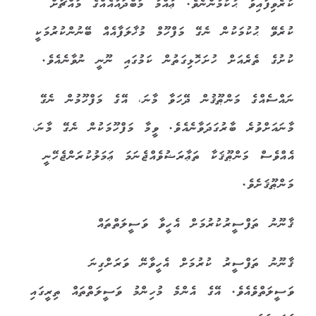
ކުރެވިފައިވާ ޙުކުމުންނެވެ. ޢާއްމު މަބްދައުއެއްގެ މައްޗަށް
ކުރެވޭ ޙުކުމަކުން ނެގޭ މަފްހޫމް މުޚާލަފާއެއް ބޭނުންކުރުމަކީ
ކުށުގެ ތެރެއަށް ހުށަހޮޅިގަތުން ކަމުގައި ނޫނީ ނުވާނެއެވެ.
ނައްސެއްގެ މަންޠޫޤުން ދޭހަވާ މާނަ، އޭގެ މަފްހޫމުން ނެގޭ
މާނައަށްވުރެ ބާރުގަދަވާނެއެވެ. ވީމާ މަފްހޫމަކުން ނެގޭ މާނަ،
އެއްވެސް މަންޠޫޤަކާ ތަޢާރަޟުވެއްޖެނަމަ ޢަމަލުކުރަންޖެހޭނީ
މަންޠޫޤަށެވެ.
ޤާނޫނު ތަފްސީރުކުރުމަށް އެހީވާ ވަސީލަތްތައް
ޤާނޫނު ތަފްސީރު ކުރުމަށް އެހީވާނޭ ވަރަށްގިނަ
ވަސީލަތްވެއެވެ. އޭގެ އެންމެ މުހިންމު ވަސީލަތްތައް ތިރީގައި