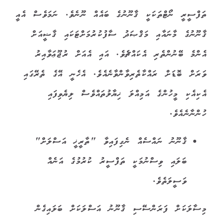
ތަފްސީރީ ނޯޓްތަކަކީ ޤާނޫނުގެ ބައެއް ނޫނެވެ. ނަމަވެސް އެއީ
ޤާނޫނުގެ މާނައާއި މަޤްޞަދު ސާފުކުރުމަށްޓަކައި ޤާޟީއަށް
އެންމެ ބޭނުންތެރި އެކައްޗެވެ. އައި އެއަށް ރުޖޫޢަވާއިރު
ވަރަށް ބޮޑަށް ރައްކާތެރިވާންވާނެއެވެ. އެހެނީ އޭގެ ތެރޭގައި
އެކިއެކި މީހުންގެ އަމިއްލަ ޚިޔާލުތައްވެސް ލިޔެވިފައި
ހުންނާނެއެވެ.
ޤާނޫނު ނައްސެއް ނެގިފައިވާ "ތާރީޚީ އަސްލަށް"
ބަލައި ވިސްނުމަކީ ތަފްސީރު ކުރުމުގެ އަނެއް
ވަސީލަތެވެ.
މިސާލަކަށް ފަރަންސޭސި ޤާނޫނު އަސްލަކަށް ބަލައިގެން