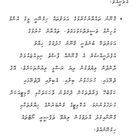
އެވަނީއެވެ.
ޤާނޫނު ތައްޔާރުކުރުމުގެ އަމަލުތައް ހިމެނޭނީ މީގެ އެންމެ
މުހިންމު ވަސީލަތްކަމުގައެވެ. ތައްޔާރު ކުރުމުގެ
އަމަލުތަކޭ ބުނެވެނީ ޤާނޫނު ހެދުމުގެ ޚިޔާލު
އުފެދުނީއްސުރެ އެ ޤާނޫނެއް ފާސްވެ ނިމިއްޖައުމަށް
ދާންދެން ލިޔެވެމުން ދިޔަ ރަސްމީ ލިޔުންތަކަށެވެ. އޭގެ
ތެރޭގައި، ހުށަހެޅުނު ބިލާއި، އެބިލާއި ދޭތެރޭގައި
ކަމާބެހޭ ފަރާތްތަކުން ދެކެވުނު ވާހަކަތަކާއި ކޮމިޓީއަކަށް
ހުށަހެޅުނުނަމަ، އެކޮމިޓީގެ މެންބަރުންގެ ޚިޔާލުތަކާއި
ޤާނޫނާއިމެދު އާދަވެގެން ލިޔެވޭ ތަފްސީރީ ނޯޓްތައް
ހިމެނޭނެއެވެ.