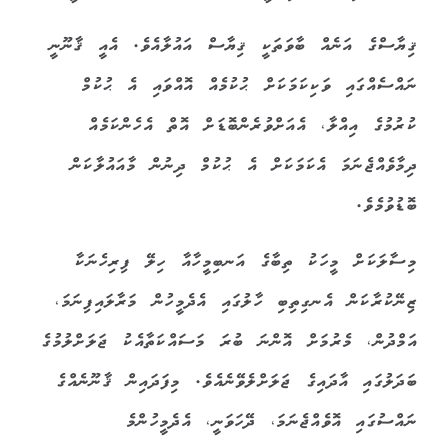
ޤިޔާސްގެ އަނެއް ބާވަތަކީ ޤިޔާސް އައުލާއެވެ. އެއީ ޤާނޫނީ
ނައްސެއްގައި ވަކިކަމަކަށް ޙުކުމެއް އޮއްވައި އެ ޙުކުމް
ކުރުމުގެ އިއްލާ، އެއަށްވުރެންބޮޑަށް އޮތް އެހެންކަމެއް
ދިމާވެއްޖެނަމަ އެކަމަކަށް އެ ޙުކުމް ދިނުން މާއައުލާކަން
ބޮޑުވުމެވެ.
މިސާލަކަށް މީހަކު ތިބާގެ އަނބިމީހާއާ ހިލޭ ފިރިހެނަކާ
ޒިނޭކުރާކަން އެނގިތިބި ހާލުގައި އެދެމީހުން މަރާލައިފިނަމަ،
އަމްދުން، މެރުމަށް އޮންނަ ބުރަ މަސައްކަތާއެކު ޖަލަށްލުމުގެ
ބަދަލުގައި އާދައިގެ ޖަލަށްލެވޭނެއެވެ. މިފަދައިން ޤާނޫނެއްގެ
ނައްސުގައި އޮވެއްޖެނަމަ، ދޭހަވަނީ، އެދެމީހުންމެ