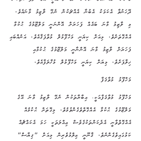
ދޭހަނުވާ އެކަމަކު އެބުނާ އެއްޗަކުން ނެގޭ ލާޒިމު މާނައެވެ.
މި ލާޒިމު މާނަ ބައެއް ފަހަރަށް އޮންނަނީ މަލްޒޫމުގެ ޙުކުމާ
އެއްގޮތަށެވެ. މިއަށް ކިޔަނީ މަހްފޫމުލް މުވާފަޤާއެވެ. އަނެއްބައި
ފަހަރަށް ލާޒިމު މާނަ އޮންނާނީ މަލްޒޫމުގެ ޙުކުމާއި
ޚިލާފަށެވެ. މިޔަށް ކިޔަނީ މަހްފޫމުލް މުޚާލަފާއެވެ.
މަހްފޫމު މުވާޤަފާ
މަހްފޫމު މުވާޤަފާއަކީ، އިބާރާތަކުން ނެގޭ ލާޒިމު މާނަ އޭގެ
މަލްޒޫމުގެ ޙުކުމާ އެއްގޮތްވެގެންވުމެވެ. މިގޮތަށް ޙުކުމެއް
އެއްގޮތްވާނީ އެދެކަންތަކުގެވެސް ޢިއްލަތަކީ ހަމަ އެކައްޗެއް
ކަމުގައިވެގެންނެވެ. ޤާނޫނީ ޢިލްމުވެރިން މިއަށް "ޤިޔާސް"