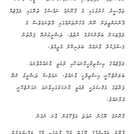
ތަފްސީރު ކުރުމުގައި އެ ޤާނޫނުގެ ނައްސުގެ ތެރޭގައި ލަފްޒެއް
އޮންނަންވީތަން ނޫން އެހެންތަނެއްގައި އޮތްނަމަވެސް އެ
ލަފްޒަކަށް ބަލާނެކަމެއް ނެތެވެ. ތަޝްރީޢުނެރޭ ފަރާތުން
ޤަސްދުކުރާ މާނައެއް ބަލަނިކޮށް އެވީއެވެ.
ލަފްޒެއްގެ އިސްތިލާހީމާނައަކާއި ލުޣަވީ މާނައެއްވާނަމަ،
ބަލަންޖެހޭނީ އިސްތިލާޙީ މާނައެވެ. ނަމަވެސް ތަޝްރީޢު ނެރޭ
ފަރާތުގެ މަޤްޞަދަކީ ލުޣަވީ މާނަކަމުގައިވާނަމަ ނަގަންޖެހޭނީ
އެމާނައެވެ.
ޤާނޫނުގެ ރޫހުން ނުވަތަ މަފްހޫމުން މާނަ ނެގުން
ޤާނޫނު ނައްސެއްގެ ރޫހުން ނެގޭ މާނައަކީ އޭގެ ލަފްޟުތަކުން