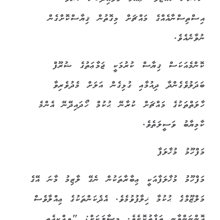
އިސްތިސްނާއެއްގެ މައްޗަށް މިގޮތުން ޤިޔާސްކޮށްގެން
ނުވާނެއެވެ.
ކޮންމެއަކަސް ޤިޔާސް ކުރުމަކީ ޖަމާޢަތުގެ ޟުރޫފް
ބަދަލުވެގެންދާ ދިއުމާއި ގުޅިގެން އަލަށް މެދުވެރިވާ
ހާލަތްތަކުގެ މައްޗަށް ކުރާނޭ ޙުކުމް ހޯދައިދޭނޭ އެންމެ
ކާމިޔާބު ވަސީލަތެވެ.
މަފްހޫމު މުޚާލަފާ
މަފްހޫމު މުޚާލަފާއަކީ ޢިބާރާތަކުން ނެގޭ ލާޒިމު މާނަ އޭގެ
މަލްޒޫމްގެ ޙުކުމާ ޚިލާފުވުމެވެ. އެދެކަންތަކުގެ ޢިއްލާވެސް
އޮންނަންވާނީ ތަފާތުކޮށެވެ. މިސާލަކަށް: "ވިއްކިއެތި