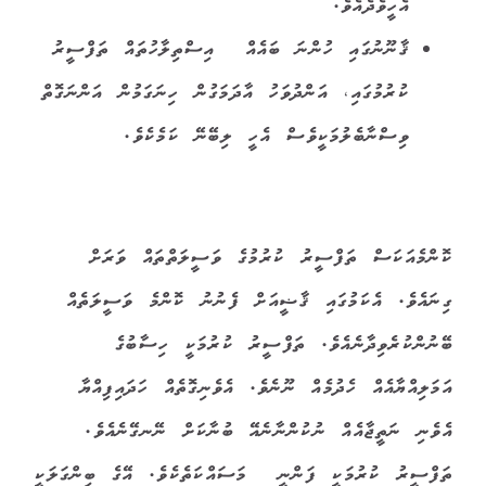
އެހީވެދެއެވެ.
ޤާނޫނުގައި ހުންނަ ބައެއް
އިސްތިލާހުތައް ތަފްސީރު
ކުރުމުގައި، އަންދުވަހު އާދަމަގުން ހިނަގަމުން އަންނަގޮތް
ވިސްނާބެލުމަކީވެސް އެހީ ލިބޭނޭ ކަމެކެވެ.
ކޮންމެއަކަސް ތަފްސީރު ކުރުމުގެ ވަސީލަތްތައް ވަރަށް
ގިނައެވެ. އެކަމުގައި ޤާޟީއަށް ފެނުނު ކޮންމެ ވަސީލަތެއް
ބޭނުންކުރެވިދާނެއެވެ. ތަފްސީރު ކުރުމަކީ ހިސާބުގެ
އަމަލިއްޔާއެއް ހެދުމެއް ނޫނެވެ. އެވެނިގޮތެއް ހަދައިފިއްޔާ
އެވެނި ނަތީޖާއެއް ނުކުންނާނެއޭ ބުނާކަށް ނޭނގޭނެއެވެ.
ތަފްސީރު ކުރުމަކީ ފަންނީ
މަސައްކަތެކެވެ. އޭގެ ބިންގަލަކީ