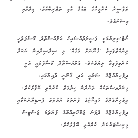
ތަފްސީރު ކުރާމީހާގެ ޒައުޤު އާއި ތަޖުރިބާއެވެ. ޢިލްމާއި
ވިސްނުމެވެ.
ނޯޓް:މިލިޔުމަކީ ފަޟީލަތުއްޝައިޚު އަލްއުސްތާޛު މޫސާފަތުޙީ
ލިޔުއްވާފައިވާ 'ޤާނޫނަށް މަގެއް' މި ސިލްސިލާއިން ނަކަލު
ކުރެވިފައިވާ ލިޔުމެކެވެ. އަލްއުސްތާޛް މޫސާފަތުޙީ އަކީ
ދިވެހިރާއްޖޭގެ ޝަރުޢީ އަދި ޤާނޫނީ ދާއިރާގައި،
ގިނަދުވސްތަކެއް ވަންދެން ޚިދުމަތް ކުރެއްވި ބޭފުޅެކެވެ.
ދިވެހިރާއްޖޭގެ ހައިކޯޓުގެ ފުރަތަމަ އުއްތަމަ ފަނޑިޔާރުކަމާއި،
ދިވެހިރާއްޖޭގެ ދެވަނަ ޖުމްހޫރިއްޔާގެ ފުރަތަމަ ޖަސްޓިސް
މިނިސްޓަރުކަން ކުރެއްވި ބޭފުޅެކެވެ.