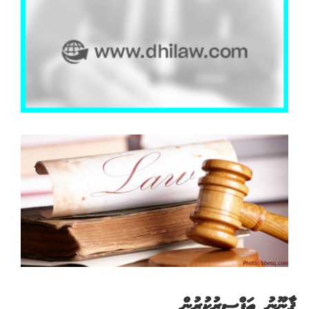
ޤާނޫނު ތަފްސީރުކުރުން