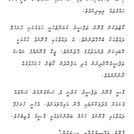
ޙައްޤުތައް ލިބިދިނުމެވެ.
ކޯޓުތަކުން ޤާނޫނު ތަފްސީރު ކުރަންޖެހުނީ ހަމައެކަނި ހުށަހެޅޭ
ދައުވާއަކާ ބެހޭގޮތުންނެވެ. އެ ދައުވާގައި ޤާނޫނުގެ ޙުކުމަކީ
ކޮބައިކަން ދެނެގަތުމުގެ ގޮތުންނެވެ. ވީމާ ޤާނޫނެއްގެ ނައްސު
ތަފްސީރުކޮށްދިނުން އެދި އަފްރާދުން ކޯޓަށް ހުށަހެޅުމެއް
ނޯންނާނެއެވެ.
ޤާޟީ ޤާނޫނު ތަފްސީރު ކުރާނީ ދެ ޚަސްމުންކުރެ ޚަސްމެއް
އެކަމަށް އެދުމަކާނުލައި އޭނާ އަމިއްލައަށެވެ. އެހެނީ ހުށަހެޅޭ
ދައުވާގައި ޤާނޫނުގެ ޙުކުމް ބަޔާންކުޅައުމީ ޤާޟީގެ ވާޖިބެކެވެ.
ޤާނޫނު ތަފްސީރުކުރާނީ ކިހިނަކުން؟