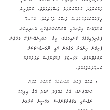
ވައްކަންފަދަ ކުށެއްކުރުމަށް ފަސޭގަވަގުތެވެ. ކުށްވެރިން
ފިލާރައްކައުވުމަށްވެސް ފަސޭހަ ވަގުތެކެވެ. ރޭގަނޑޭ
ބުނެވޭބަސް މިތާނގައި ބޭނުންކުރަންޖެހެނީ އަނދިރިކަން
ފެތުރިފައިވުމުގެ މާނައިގައެވެ. ވީމާ، ހަމައިރުއޮސްފުހޭ ވަގުތުން
ފެށިގެން އިރުއަރާ ވަގުތަށް އެއީ ރޭގަނޑުކަމަކަށް
ނުބެލެވޭނެއެވެ. ރޭގަނޑުގެ ދެކޮޅުންވެސް ވަގުތުކޮޅެއް
ކަނޑާލަންޖެހެއެވެ.
ބައެއް ފަހަރު ނައްސެއްގެ މާނައަށް އޮޅުން
އަރައްޖެނަމަ، އެއާ އެއްފަދަ ނުވަތަ އެއާ އިދިކޮޅު
ނައްސާއި އަޅާބެލުމުންވެސް ތަފްސީރު ކުރުމަށް