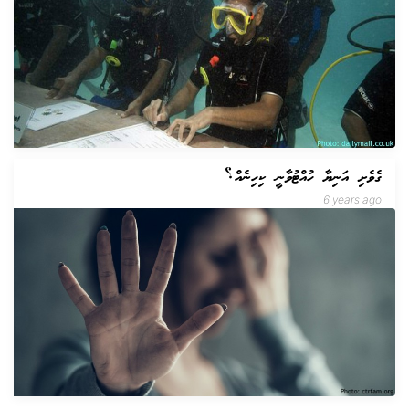
ގެވެށި އަނިޔާ ހުއްޓުވާނީ ކިހިނެއް؟
6 years ago