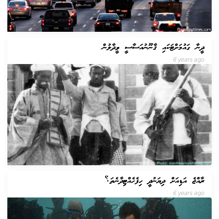
ދީނާ ގައުމަށްޓަކައި ޤާނޫނުއަސާސީ ވީދާލުން
6 years ago
ރާއްޖެ އަޑިއަށް ދިޔަނުދީ ހިފެހެއްޓިދާނެތަ؟
6 years ago