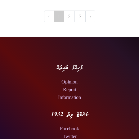
‹
1
2
3
›
މުހިއްމު ބައިތައް
Opinion
Report
Information
ކަނެކްޓް ވިތް 1932
Facebook
Twitter