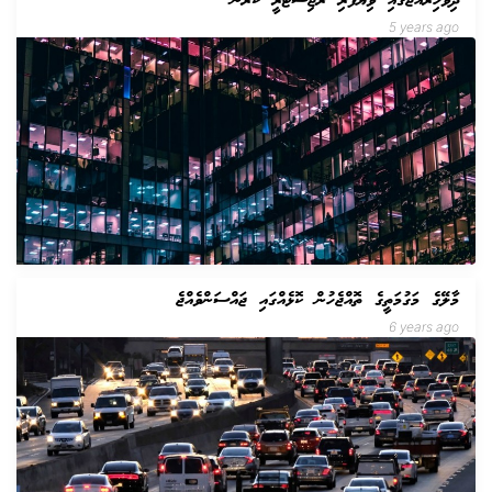
ދިވެހިރާއްޖޭގައި ވިޔަފާރި ރަޖިސްޓްރީ ކުރުން
5 years ago
މާލޭގެ މަގުމަތީގެ ތޮއްޖެހުން ކޮޅެއްގައި ޖައްސަންވެއްޖެ
6 years ago