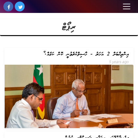
ރިޕޯޓް
އިންތިޚާބަށް 2 އަހަރު - ހާސިލްކުރެވުނީ ކޮން ކަމެއް؟
5 years ago