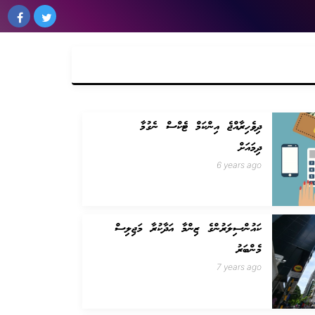
ދިވެހިރާއްޖެ އިންކަމް ޓެކްސް ނެގުމާ
ދިމައަށް
6 years ago
ކައުންސިލަރުންގެ ޒިންމާ އަދާކުރާ މަޖިލިސް
މެންބަރު
7 years ago