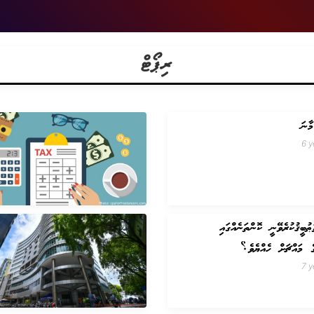
ރިޕޯޓް
ާނަ
6 y
ުބީޤުކުރެވޭނީ ކޮންތަނެއްގައި
ގެ މައްޗަށް ހެއްޔެވެ؟
7 y