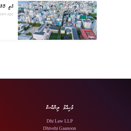
ކުލި ކޮންޓ
ears ago
މުހިއްމު ލިންކްސް
Dhi Law LLP
Dhivehi Gaanoon