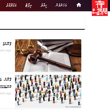
home
އަހަރެމެން
ޚިޔާލު
ރިޕޯޓް
މަޢުލޫމާތު
ޤާނޫނުގެ މ
ears ago
ޤާނޫނު ތަޠ
ކޮންބައެއް
ears ago