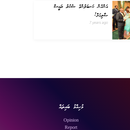
އަންހެން ކަނބަލުންގެ ޝުކުރު ރައީސް
ޞާލިޙަށް!
7 years ago
މުހިއްމު ބައިތައް
Opinion
Report