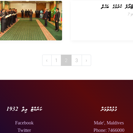
ްރޯލް ކުރުމުގެ ބަޙުޘް
7 y
‹
1
2
3
›
ގުޅުއްވުމަށް
ކަނެކްޓް ވިތް 1932
Facebook
Male', Maldives
Twitter
Phone: 7466000